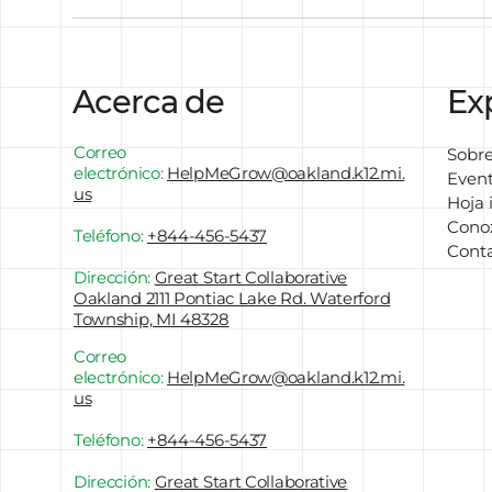
Acerca de
Ex
Correo
Sobre
electrónico:
HelpMeGrow
@oakland.k12.mi.
Even
us
Hoja 
Conoz
Teléfono:
+844-456-5437
Cont
Dirección:
Great Start Collaborative
Oakland 2111 Pontiac Lake Rd. Waterford
Township, MI 48328
Correo
electrónico:
HelpMeGrow
@oakland.k12.mi.
us
Teléfono:
+844-456-5437
Dirección:
Great Start Collaborative