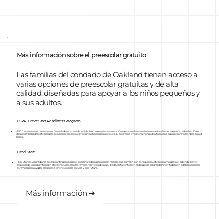
Más información sobre el preescolar gratuito
Las familias del condado de Oakland tienen acceso a
varias opciones de preescolar gratuitas y de alta
calidad, diseñadas para apoyar a los niños pequeños y
a sus adultos.
GSRP, Great Start Readiness Program
GSRP es un programa preescolar financiado por el estado de Michigan para niños de cuatro años que cumplen con ciertos requisitos. Este programa ayuda a los niños a
desarrollar habilidades tempranas de aprendizaje, sociales y de preparación para la escuela. El programa ofrece enseñanza de alta calidad para preparar a los niños para el
kínder.
Head Start:
Head Start es un programa preescolar financiado por el gobierno federal para niños y familias que cumplen con los requisitos. Este programa apoya el aprendizaje y el
desarrollo de los niños y también ofrece recursos para las familias y servicios de salud. Head Start se enfoca en el desarrollo integral del niño y trabaja en colaboración con
las familias para ayudar a los niños a tener éxito en la escuela y en el futuro.
Más información ➔