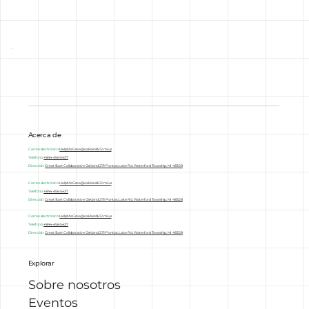
Acerca de
Correo electrónico:
HelpMeGrow
@oakland.k12.mi.us
Teléfono:
+844-456-5437
Dirección:
Great Start Collaborative Oakland 2111 Pontiac Lake Rd. Waterford Township, MI 48328
Correo electrónico:
HelpMeGrow
@oakland.k12.mi.us
Teléfono:
+844-456-5437
Dirección:
Great Start Collaborative Oakland 2111 Pontiac Lake Rd. Waterford Township, MI 48328
Correo electrónico:
HelpMeGrow
@oakland.k12.mi.us
Teléfono:
+844-456-5437
Dirección:
Great Start Collaborative Oakland 2111 Pontiac Lake Rd. Waterford Township, MI 48328
Explorar
Sobre nosotros
Eventos