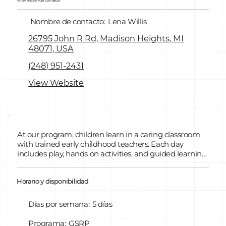
Información de contacto
Nombre de contacto:
Lena Willis
26795 John R Rd, Madison Heights, MI
48071, USA
(248) 951-2431
View Website
At our program, children learn in a caring classroom
with trained early childhood teachers. Each day
includes play, hands on activities, and guided learning
that help children grow in early reading, language,
math, and social skills. Children build confidence,
Horario y disponibilidad
independence, and positive friendships with teachers
and classmates. Families are an important part of the
experience. We keep in touch with families and offer
Días por semana:
5 días
ways for them to be involved. Our program helps
children feel confident and ready for kindergarten.
Programa:
GSRP