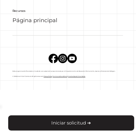
Recursos
Página principal
Este programa está financiado a través de una subvención proporcionada por el Departamento de Educación Permanente, Avance y Potencial de Michigan.
© 2026 Great Start Oakland. All rights reserved.
Privacy Policy
|
Terms and Conditions
|
Created by Act One Media
Iniciar solicitud ➔