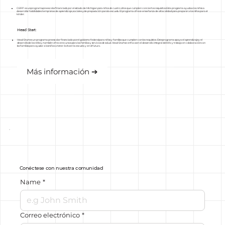
GSRP es un programa preescolar financiado por el estado de Michigan para niños de cuatro años que cumplen con ciertos requisitos. Este programa ayuda a los niños a
desarrollar habilidades tempranas de aprendizaje, sociales y de preparación para la escuela. El programa ofrece enseñanza de alta calidad para preparar a los niños para el
kínder.
Head Start:
Head Start es un programa preescolar financiado por el gobierno federal para niños y familias que cumplen con los requisitos. Este programa apoya el aprendizaje y el
desarrollo de los niños y también ofrece recursos para las familias y servicios de salud. Head Start se enfoca en el desarrollo integral del niño y trabaja en colaboración con
las familias para ayudar a los niños a tener éxito en la escuela y en el futuro.
Más información ➔
Conéctese con nuestra comunidad
Name
*
Correo electrónico
*