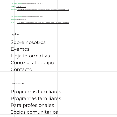
Correo electrónico:
HelpMeGrow
@oakland.k12.mi.us
Teléfono:
+844-456-5437
Dirección:
Great Start Collaborative Oakland 2111 Pontiac Lake Rd. Waterford Township, MI 48328
Correo electrónico:
HelpMeGrow
@oakland.k12.mi.us
Teléfono:
+844-456-5437
Dirección:
Great Start Collaborative Oakland 2111 Pontiac Lake Rd. Waterford Township, MI 48328
Explorar
Sobre nosotros
Eventos
Hoja informativa
Conozca al equipo
Contacto
Programas
Programas familiares
Programas familiares
Para profesionales
Socios comunitarios