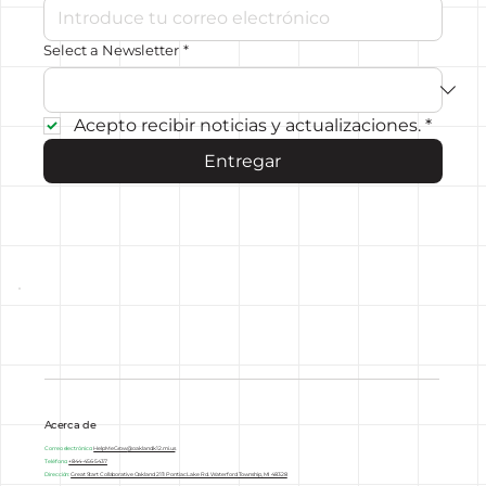
Select a Newsletter
*
Acepto recibir noticias y actualizaciones.
*
Entregar
Acerca de
Correo electrónico:
HelpMeGrow
@oakland.k12.mi.us
Teléfono:
+844-456-5437
Dirección:
Great Start Collaborative Oakland 2111 Pontiac Lake Rd. Waterford Township, MI 48328