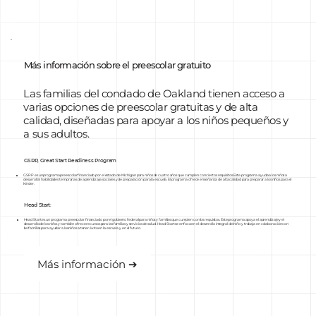
Más información sobre el preescolar gratuito
Las familias del condado de Oakland tienen acceso a
varias opciones de preescolar gratuitas y de alta
calidad, diseñadas para apoyar a los niños pequeños y
a sus adultos.
GSRP, Great Start Readiness Program
GSRP es un programa preescolar financiado por el estado de Michigan para niños de cuatro años que cumplen con ciertos requisitos. Este programa ayuda a los niños a
desarrollar habilidades tempranas de aprendizaje, sociales y de preparación para la escuela. El programa ofrece enseñanza de alta calidad para preparar a los niños para el
kínder.
Head Start:
Head Start es un programa preescolar financiado por el gobierno federal para niños y familias que cumplen con los requisitos. Este programa apoya el aprendizaje y el
desarrollo de los niños y también ofrece recursos para las familias y servicios de salud. Head Start se enfoca en el desarrollo integral del niño y trabaja en colaboración con
las familias para ayudar a los niños a tener éxito en la escuela y en el futuro.
Más información ➔