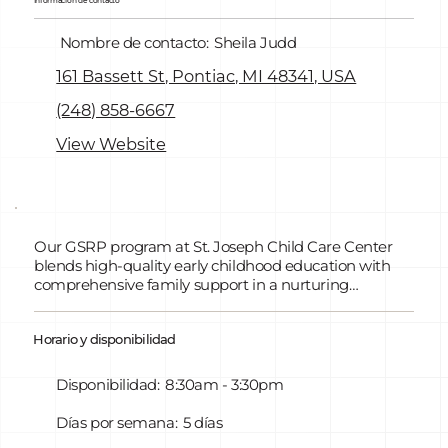
Información de contacto
Nombre de contacto:
Sheila Judd
161 Bassett St, Pontiac, MI 48341, USA
(248) 858-6667
View Website
Our GSRP program at St. Joseph Child Care Center
blends high-quality early childhood education with
comprehensive family support in a nurturing
environment. Our Creative Curriculum and
experienced, degreed teachers enhance the quality of
Horario y disponibilidad
our program. Before and after care for a nominal fee is
available for families enrolled in GSRP program.
Disponibilidad:
8:30am - 3:30pm
Días por semana:
5 días