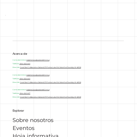
Acerca de
Correo electrónico:
HelpMeGrow
@oakland.k12.mi.us
Teléfono:
+844-456-5437
Dirección:
Great Start Collaborative Oakland 2111 Pontiac Lake Rd. Waterford Township, MI 48328
Correo electrónico:
HelpMeGrow
@oakland.k12.mi.us
Teléfono:
+844-456-5437
Dirección:
Great Start Collaborative Oakland 2111 Pontiac Lake Rd. Waterford Township, MI 48328
Correo electrónico:
HelpMeGrow
@oakland.k12.mi.us
Teléfono:
+844-456-5437
Dirección:
Great Start Collaborative Oakland 2111 Pontiac Lake Rd. Waterford Township, MI 48328
Explorar
Sobre nosotros
Eventos
Hoja informativa