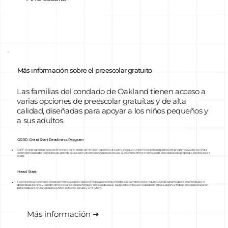
Más información sobre el preescolar gratuito
Las familias del condado de Oakland tienen acceso a
varias opciones de preescolar gratuitas y de alta
calidad, diseñadas para apoyar a los niños pequeños y
a sus adultos.
GSRP, Great Start Readiness Program
GSRP es un programa preescolar financiado por el estado de Michigan para niños de cuatro años que cumplen con ciertos requisitos. Este programa ayuda a los niños a
desarrollar habilidades tempranas de aprendizaje, sociales y de preparación para la escuela. El programa ofrece enseñanza de alta calidad para preparar a los niños para el
kínder.
Head Start:
Head Start es un programa preescolar financiado por el gobierno federal para niños y familias que cumplen con los requisitos. Este programa apoya el aprendizaje y el
desarrollo de los niños y también ofrece recursos para las familias y servicios de salud. Head Start se enfoca en el desarrollo integral del niño y trabaja en colaboración con
las familias para ayudar a los niños a tener éxito en la escuela y en el futuro.
Más información ➔