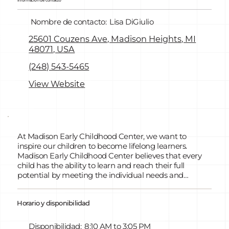
Información de contacto
Nombre de contacto:
Lisa DiGiulio
25601 Couzens Ave, Madison Heights, MI
48071, USA
(248) 543-5465
View Website
At Madison Early Childhood Center, we want to
inspire our children to become lifelong learners.
Madison Early Childhood Center believes that every
child has the ability to learn and reach their full
potential by meeting the individual needs and
interests of each child. We know that families are the
first and most influential teachers for their child, so we
Horario y disponibilidad
invite family participation in our program, through
visits, activities, field trips, sharing their family customs,
involvement in our data meetings, providing input
Disponibilidad:
8:10 AM to 3:05 PM