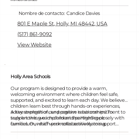
Información de contacto
Nombre de contacto:
Candice Davies
801 E Maple St, Holly, MI 48442, USA
(517) 861-9092
View Website
Holly Area Schools
Our program is designed to provide a warm,
welcoming environment where children feel safe,
supported, and excited to learn each day. We believe
children learn best through hands-on experiences,
active exploration, and positive relationships. To
A key strength of our program is our commitment to
support this, we implement the HighScope
truly knowing each child and partnering closely with
curriculum, which promotes active learning,
families. Our staff work collaboratively to support
independence, problem-solving, and social
children’s individual strengths and needs, and we
development through intentional, developmentally
maintain strong collaboration with our Early