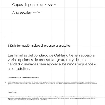
de
Cupos disponibles:
24
41
Año escolar
2026/2027
Más información sobre el preescolar gratuito
Las familias del condado de Oakland tienen acceso a
varias opciones de preescolar gratuitas y de alta
calidad, diseñadas para apoyar a los niños pequeños y
a sus adultos.
GSRP, Great Start Readiness Program
GSRP es un programa preescolar financiado por el estado de Michigan para niños de cuatro años que cumplen con ciertos requisitos. Este programa ayuda a los niños a
desarrollar habilidades tempranas de aprendizaje, sociales y de preparación para la escuela. El programa ofrece enseñanza de alta calidad para preparar a los niños para el
kínder.
Head Start:
Head Start es un programa preescolar financiado por el gobierno federal para niños y familias que cumplen con los requisitos. Este programa apoya el aprendizaje y el
desarrollo de los niños y también ofrece recursos para las familias y servicios de salud. Head Start se enfoca en el desarrollo integral del niño y trabaja en colaboración con
las familias para ayudar a los niños a tener éxito en la escuela y en el futuro.