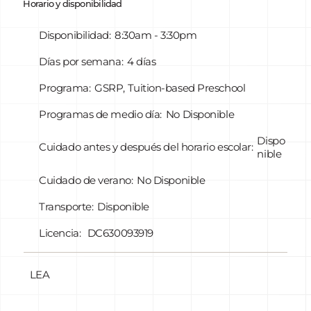
Horario y disponibilidad
appropriate practices.
Childhood Special Education team to ensure all
children receive the support necessary to thrive.
Together, we create a positive learning community
Disponibilidad:
8:30am - 3:30pm
that fosters confidence, friendships, and a strong
foundation for future school success.
Días por semana:
4 días
Programa:
GSRP, Tuition-based Preschool
Programas de medio día:
No Disponible
Dispo
Cuidado antes y después del horario escolar:
nible
Cuidado de verano:
No Disponible
Transporte:
Disponible
Licencia:
DC630093919
LEA