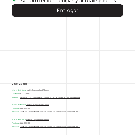
Acepto recibir noticias y actualizaciones.
*
Entregar
Acerca de
Correo electrónico:
HelpMeGrow
@oakland.k12.mi.us
Teléfono:
+844-456-5437
Dirección:
Great Start Collaborative Oakland 2111 Pontiac Lake Rd. Waterford Township, MI 48328
Correo electrónico:
HelpMeGrow
@oakland.k12.mi.us
Teléfono:
+844-456-5437
Dirección:
Great Start Collaborative Oakland 2111 Pontiac Lake Rd. Waterford Township, MI 48328
Correo electrónico:
HelpMeGrow
@oakland.k12.mi.us
Teléfono:
+844-456-5437
Dirección:
Great Start Collaborative Oakland 2111 Pontiac Lake Rd. Waterford Township, MI 48328