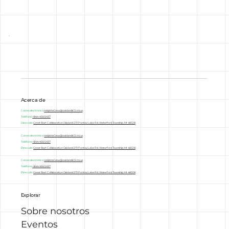
Acerca de
Correo electrónico:
HelpMeGrow
@oakland.k12.mi.us
Teléfono:
+844-456-5437
Dirección:
Great Start Collaborative Oakland 2111 Pontiac Lake Rd. Waterford Township, MI 48328
Correo electrónico:
HelpMeGrow
@oakland.k12.mi.us
Teléfono:
+844-456-5437
Dirección:
Great Start Collaborative Oakland 2111 Pontiac Lake Rd. Waterford Township, MI 48328
Correo electrónico:
HelpMeGrow
@oakland.k12.mi.us
Teléfono:
+844-456-5437
Dirección:
Great Start Collaborative Oakland 2111 Pontiac Lake Rd. Waterford Township, MI 48328
Explorar
Sobre nosotros
Eventos