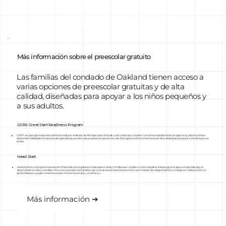
Más información sobre el preescolar gratuito
Las familias del condado de Oakland tienen acceso a
varias opciones de preescolar gratuitas y de alta
calidad, diseñadas para apoyar a los niños pequeños y
a sus adultos.
GSRP, Great Start Readiness Program
GSRP es un programa preescolar financiado por el estado de Michigan para niños de cuatro años que cumplen con ciertos requisitos. Este programa ayuda a los niños a
desarrollar habilidades tempranas de aprendizaje, sociales y de preparación para la escuela. El programa ofrece enseñanza de alta calidad para preparar a los niños para el
kínder.
Head Start:
Head Start es un programa preescolar financiado por el gobierno federal para niños y familias que cumplen con los requisitos. Este programa apoya el aprendizaje y el
desarrollo de los niños y también ofrece recursos para las familias y servicios de salud. Head Start se enfoca en el desarrollo integral del niño y trabaja en colaboración con
las familias para ayudar a los niños a tener éxito en la escuela y en el futuro.
Más información ➔