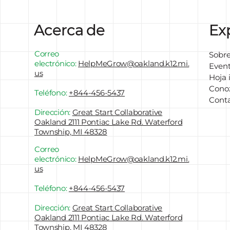
Acerca de
Ex
Correo
Sobre
electrónico:
HelpMeGrow
@oakland.k12.mi.
Even
us
Hoja 
Conoz
Teléfono:
+844-456-5437
Cont
Dirección:
Great Start Collaborative
Oakland 2111 Pontiac Lake Rd. Waterford
Township, MI 48328
Correo
electrónico:
HelpMeGrow
@oakland.k12.mi.
us
Teléfono:
+844-456-5437
Dirección:
Great Start Collaborative
Oakland 2111 Pontiac Lake Rd. Waterford
Township, MI 48328