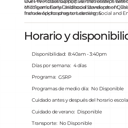
level. We foster supportive relationships wit
Our Pre-K classroom(s) use the research base
child’s emotional and social development. The
Michigan’s Early Childhood Standards of Quali
framework for program decisions.
include Approaches to Learning; Social and
and Health; Language, Literacy, and Communic
Technology; Social Studies; and English Lang
adults and children are partners in play.
Horario y disponibil
Disponibilidad:
8:40am - 3:40pm
Días por semana:
4 días
Programa:
GSRP
Programas de medio día:
No Disponible
Cuidado antes y después del horario escola
Cuidado de verano:
Disponible
Transporte:
No Disponible